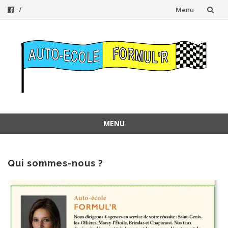
Aller
Menu
au
contenu
MENU
Aller
au
contenu
Qui sommes-nous ?